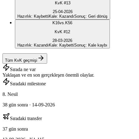
KvK #13
25-04-2026
Hazırlık
:
Kaybetti
Kale
:
Kazandı
Sonuç
:
Geri dönüş
K
16
vs.
K56
KvK #12
28-03-2026
Hazırlık
:
Kazandı
Kale
:
Kaybetti
Sonuç
:
Kale kaybı
Tüm KvK geçmişi
Sırada ne var
Yaklaşan ve en son gerçekleşen önemli olaylar.
Sıradaki milestone
8. Nesil
38 gün sonra · 14-09-2026
Sıradaki transfer
37 gün sonra