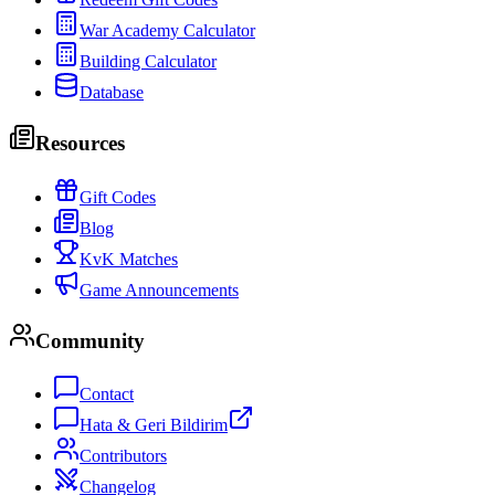
War Academy Calculator
Building Calculator
Database
Resources
Gift Codes
Blog
KvK Matches
Game Announcements
Community
Contact
Hata & Geri Bildirim
Contributors
Changelog