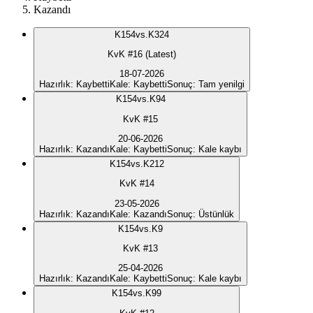
Kazandı
K
154
vs.
K324
KvK #16 (Latest)
18-07-2026
Hazırlık
:
Kaybetti
Kale
:
Kaybetti
Sonuç
:
Tam yenilgi
K
154
vs.
K94
KvK #15
20-06-2026
Hazırlık
:
Kazandı
Kale
:
Kaybetti
Sonuç
:
Kale kaybı
K
154
vs.
K212
KvK #14
23-05-2026
Hazırlık
:
Kazandı
Kale
:
Kazandı
Sonuç
:
Üstünlük
K
154
vs.
K9
KvK #13
25-04-2026
Hazırlık
:
Kazandı
Kale
:
Kaybetti
Sonuç
:
Kale kaybı
K
154
vs.
K99