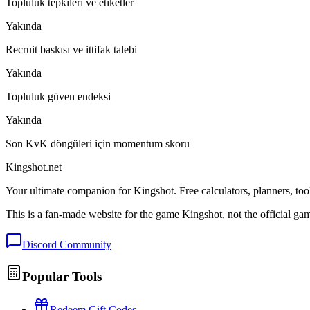
Topluluk tepkileri ve etiketler
Yakında
Recruit baskısı ve ittifak talebi
Yakında
Topluluk güven endeksi
Yakında
Son KvK döngüleri için momentum skoru
Kingshot.net
Your ultimate companion for Kingshot. Free calculators, planners, too
This is a fan-made website for the game Kingshot, not the official ga
Discord Community
Popular Tools
Redeem Gift Codes