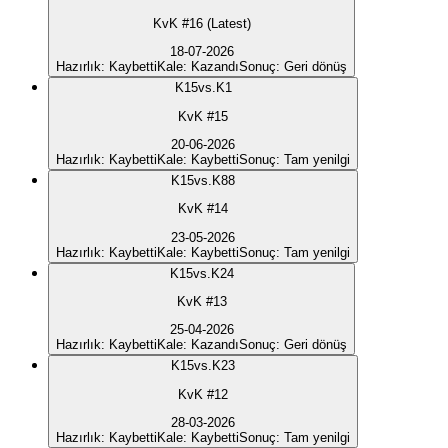
KvK #16 (Latest)
18-07-2026
Hazırlık
:
Kaybetti
Kale
:
Kazandı
Sonuç
:
Geri dönüş
K
15
vs.
K1
KvK #15
20-06-2026
Hazırlık
:
Kaybetti
Kale
:
Kaybetti
Sonuç
:
Tam yenilgi
K
15
vs.
K88
KvK #14
23-05-2026
Hazırlık
:
Kaybetti
Kale
:
Kaybetti
Sonuç
:
Tam yenilgi
K
15
vs.
K24
KvK #13
25-04-2026
Hazırlık
:
Kaybetti
Kale
:
Kazandı
Sonuç
:
Geri dönüş
K
15
vs.
K23
KvK #12
28-03-2026
Hazırlık
:
Kaybetti
Kale
:
Kaybetti
Sonuç
:
Tam yenilgi