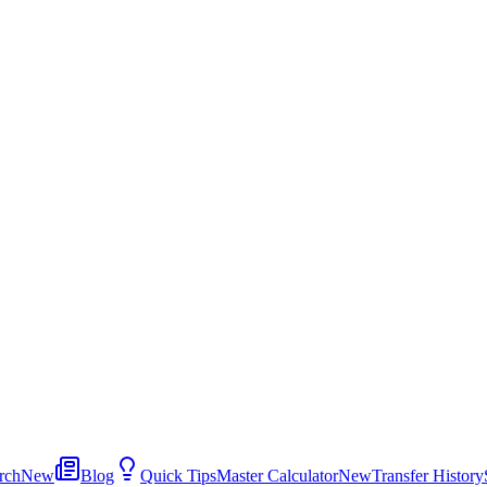
rch
New
Blog
Quick Tips
Master Calculator
New
Transfer History