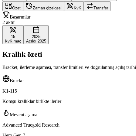
Özet
Zaman çizelgesi
KvK
Transfer
Başarımlar
2 aktif
15
2025
KvK maç
Açıldı 2025
Krallık özeti
Bracket, ilerleme aşaması, transfer limitleri ve doğrulanmış açılış tarihi
Bracket
K1-115
Komşu krallıklar birlikte ilerler
Mevcut aşama
Advanced Truegold Research
Hero Gen 7