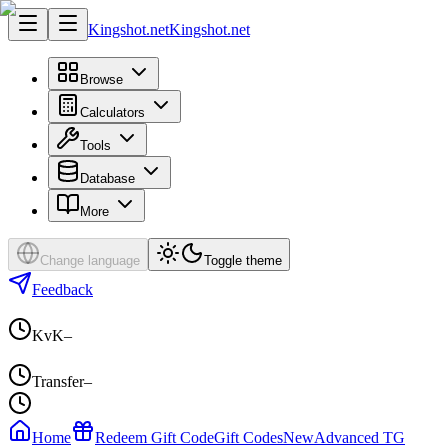
Kingshot.net
Kingshot.net
Browse
Calculators
Tools
Database
More
Change language
Toggle theme
Feedback
KvK
–
Transfer
–
Home
Redeem Gift Code
Gift Codes
New
Advanced TG