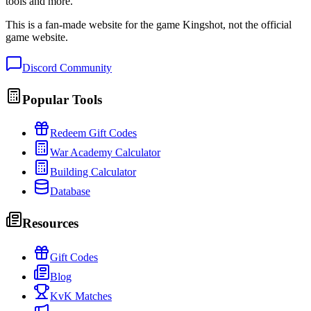
tools and more.
This is a fan-made website for the game Kingshot, not the official
game website.
Discord Community
Popular Tools
Redeem Gift Codes
War Academy Calculator
Building Calculator
Database
Resources
Gift Codes
Blog
KvK Matches