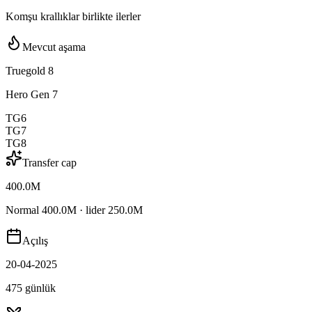
Komşu krallıklar birlikte ilerler
Mevcut aşama
Truegold 8
Hero Gen 7
TG6
TG7
TG8
Transfer cap
400.0M
Normal 400.0M · lider 250.0M
Açılış
20-04-2025
475 günlük