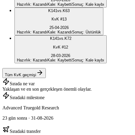
Hazırlık
:
Kazandı
Kale
:
Kaybetti
Sonuç
:
Kale kaybı
K
141
vs.
K63
KvK #13
25-04-2026
Hazırlık
:
Kazandı
Kale
:
Kazandı
Sonuç
:
Üstünlük
K
141
vs.
K72
KvK #12
28-03-2026
Hazırlık
:
Kazandı
Kale
:
Kaybetti
Sonuç
:
Kale kaybı
Tüm KvK geçmişi
Sırada ne var
Yaklaşan ve en son gerçekleşen önemli olaylar.
Sıradaki milestone
Advanced Truegold Research
23 gün sonra · 31-08-2026
Sıradaki transfer