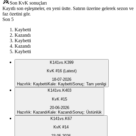
Son KvK sonuçları
Kayıtlı son eşleşmeler, en yeni üstte. Satırın üzerine gelerek sezon ve
faz özetini gör.
Son 5
Kaybetti
Kazandı
Kaybetti
Kazandı
Kaybetti
K
141
vs.
K399
KvK #16 (Latest)
18-07-2026
Hazırlık
:
Kaybetti
Kale
:
Kaybetti
Sonuç
:
Tam yenilgi
K
141
vs.
K403
KvK #15
20-06-2026
Hazırlık
:
Kazandı
Kale
:
Kazandı
Sonuç
:
Üstünlük
K
141
vs.
K67
KvK #14
23-05-2026