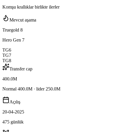
Komşu krallıklar birlikte ilerler
Mevcut aşama
Truegold 8
Hero Gen 7
TG6
TG7
TG8
Transfer cap
400.0M
Normal 400.0M · lider 250.0M
Açılış
20-04-2025
475 günlük