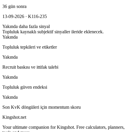
36 gün sonra
13-09-2026 · K116-235
Yakında daha fazla sinyal
Topluluk kaynaklı subjektif sinyaller ileride eklenecek.
Yakında
Topluluk tepkileri ve etiketler
Yakında
Recruit baskısı ve ittifak talebi
Yakında
Topluluk güven endeksi
Yakında
Son KvK döngüleri için momentum skoru
Kingshot.net
Your ultimate companion for Kingshot. Free calculators, planners,