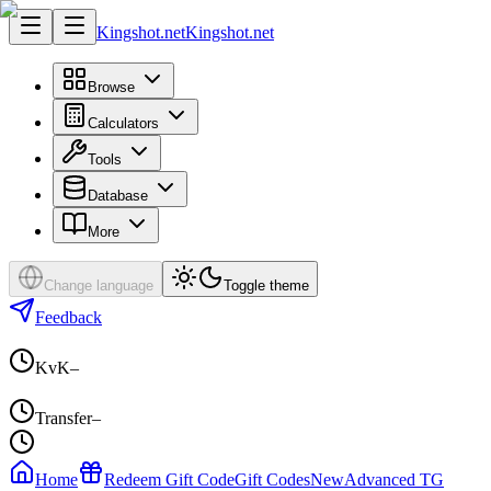
Kingshot.net
Kingshot.net
Browse
Calculators
Tools
Database
More
Change language
Toggle theme
Feedback
KvK
–
Transfer
–
Home
Redeem Gift Code
Gift Codes
New
Advanced TG