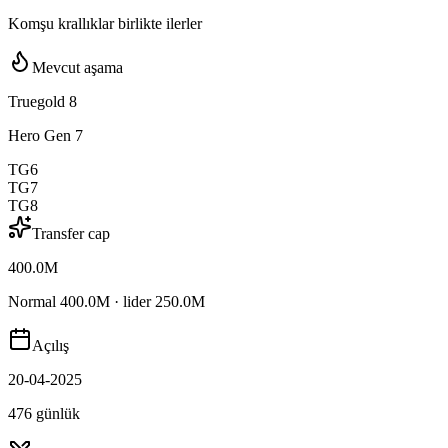
Komşu krallıklar birlikte ilerler
Mevcut aşama
Truegold 8
Hero Gen 7
TG6
TG7
TG8
Transfer cap
400.0M
Normal 400.0M · lider 250.0M
Açılış
20-04-2025
476 günlük