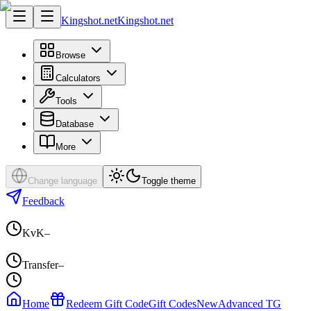
Kingshot.net
Kingshot.net
Browse
Calculators
Tools
Database
More
Change language
Toggle theme
Feedback
KvK
–
Transfer
–
Home
Redeem Gift Code
Gift Codes
New
Advanced TG