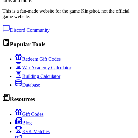
tools and more.
This is a fan-made website for the game Kingshot, not the official
game website.
Discord Community
Popular Tools
Redeem Gift Codes
War Academy Calculator
Building Calculator
Database
Resources
Gift Codes
Blog
KvK Matches