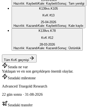
Hazırlık
:
Kaybetti
Kale
:
Kaybetti
Sonuç
:
Tam yenilgi
K
139
vs.
K105
KvK #13
25-04-2026
Hazırlık
:
Kazandı
Kale
:
Kaybetti
Sonuç
:
Kale kaybı
K
139
vs.
K78
KvK #12
28-03-2026
Hazırlık
:
Kazandı
Kale
:
Kazandı
Sonuç
:
Üstünlük
Tüm KvK geçmişi
Sırada ne var
Yaklaşan ve en son gerçekleşen önemli olaylar.
Sıradaki milestone
Advanced Truegold Research
22 gün sonra · 31-08-2026
Sıradaki transfer