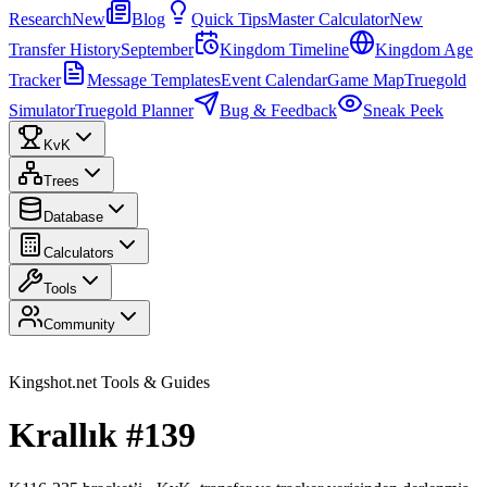
Research
New
Blog
Quick Tips
Master Calculator
New
Transfer History
September
Kingdom Timeline
Kingdom Age
Tracker
Message Templates
Event Calendar
Game Map
Truegold
Simulator
Truegold Planner
Bug & Feedback
Sneak Peek
KvK
Trees
Database
Calculators
Tools
Community
Kingshot.net Tools & Guides
Krallık #139