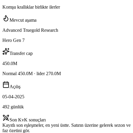
Komşu krallıklar birlikte ilerler
Mevcut aşama
Advanced Truegold Research
Hero Gen 7
Transfer cap
450.0M
Normal 450.0M · lider 270.0M
Açılış
05-04-2025
492 günlük
Son KvK sonuçları
Kayıtlı son eşleşmeler, en yeni üstte. Satırın üzerine gelerek sezon ve
faz özetini gör.