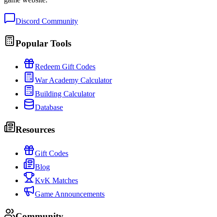
Discord Community
Popular Tools
Redeem Gift Codes
War Academy Calculator
Building Calculator
Database
Resources
Gift Codes
Blog
KvK Matches
Game Announcements
Community