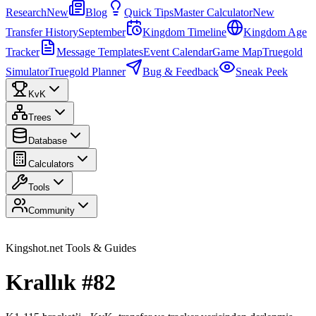
Research
New
Blog
Quick Tips
Master Calculator
New
Transfer History
September
Kingdom Timeline
Kingdom Age
Tracker
Message Templates
Event Calendar
Game Map
Truegold
Simulator
Truegold Planner
Bug & Feedback
Sneak Peek
KvK
Trees
Database
Calculators
Tools
Community
Kingshot.net Tools & Guides
Krallık #82