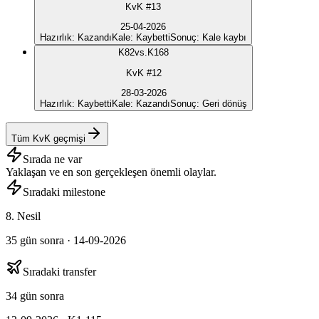
KvK #13
25-04-2026
Hazırlık
:
Kazandı
Kale
:
Kaybetti
Sonuç
:
Kale kaybı
K
82
vs.
K168
KvK #12
28-03-2026
Hazırlık
:
Kaybetti
Kale
:
Kazandı
Sonuç
:
Geri dönüş
Tüm KvK geçmişi
Sırada ne var
Yaklaşan ve en son gerçekleşen önemli olaylar.
Sıradaki milestone
8. Nesil
35 gün sonra · 14-09-2026
Sıradaki transfer
34 gün sonra