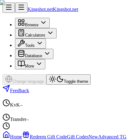
Kingshot.net
Kingshot.net
Browse
Calculators
Tools
Database
More
Change language
Toggle theme
Feedback
KvK
–
Transfer
–
Home
Redeem Gift Code
Gift Codes
New
Advanced TG