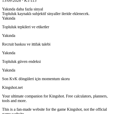
13-09-2026 · K1-115
Yakında daha fazla sinyal
Topluluk kaynaklı subjektif sinyaller ileride eklenecek.
Yakında
Topluluk tepkileri ve etiketler
Yakında
Recruit baskısı ve ittifak talebi
Yakında
Topluluk güven endeksi
Yakında
Son KvK döngüleri için momentum skoru
Kingshot.net
Your ultimate companion for Kingshot. Free calculators, planners,
tools and more.
This is a fan-made website for the game Kingshot, not the official
game website.