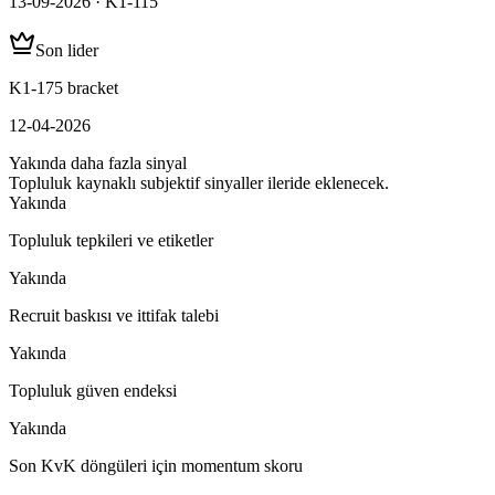
13-09-2026 · K1-115
Son lider
K1-175 bracket
12-04-2026
Yakında daha fazla sinyal
Topluluk kaynaklı subjektif sinyaller ileride eklenecek.
Yakında
Topluluk tepkileri ve etiketler
Yakında
Recruit baskısı ve ittifak talebi
Yakında
Topluluk güven endeksi
Yakında
Son KvK döngüleri için momentum skoru