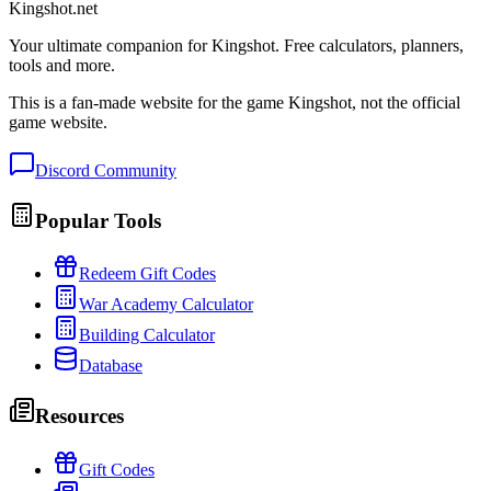
Kingshot.net
Your ultimate companion for Kingshot. Free calculators, planners,
tools and more.
This is a fan-made website for the game Kingshot, not the official
game website.
Discord Community
Popular Tools
Redeem Gift Codes
War Academy Calculator
Building Calculator
Database
Resources
Gift Codes