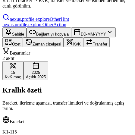
K1-115 bracket’i · KvK, transfer ve tracker verisinden derlenmiş
canlı görünüm.
nexus.profile.exploreOtherHint
nexus.profile.exploreOtherAction
Sabitle
Bağlantıyı kopyala
DD-MM-YYYY
Özet
Zaman çizelgesi
KvK
Transfer
Başarımlar
2 aktif
15
2025
KvK maç
Açıldı 2025
Krallık özeti
Bracket, ilerleme aşaması, transfer limitleri ve doğrulanmış açılış
tarihi.
Bracket
K1-115