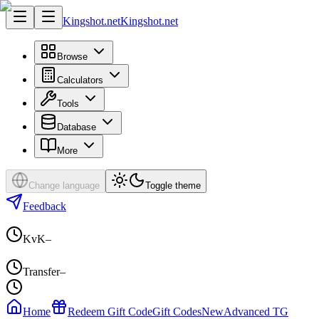
Kingshot.net
Kingshot.net
Browse
Calculators
Tools
Database
More
Change language
Toggle theme
Feedback
KvK
–
Transfer
–
Home
Redeem Gift Code
Gift Codes
New
Advanced TG