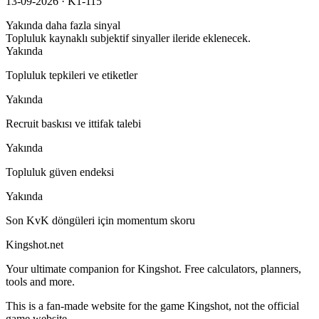
13-09-2026 · K1-115
Yakında daha fazla sinyal
Topluluk kaynaklı subjektif sinyaller ileride eklenecek.
Yakında
Topluluk tepkileri ve etiketler
Yakında
Recruit baskısı ve ittifak talebi
Yakında
Topluluk güven endeksi
Yakında
Son KvK döngüleri için momentum skoru
Kingshot.net
Your ultimate companion for Kingshot. Free calculators, planners,
tools and more.
This is a fan-made website for the game Kingshot, not the official
game website.