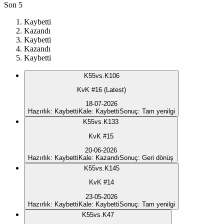
Son 5
Kaybetti
Kazandı
Kaybetti
Kazandı
Kaybetti
K
55
vs.
K106
KvK #16 (Latest)
18-07-2026
Hazırlık
:
Kaybetti
Kale
:
Kaybetti
Sonuç
:
Tam yenilgi
K
55
vs.
K133
KvK #15
20-06-2026
Hazırlık
:
Kaybetti
Kale
:
Kazandı
Sonuç
:
Geri dönüş
K
55
vs.
K145
KvK #14
23-05-2026
Hazırlık
:
Kaybetti
Kale
:
Kaybetti
Sonuç
:
Tam yenilgi
K
55
vs.
K47