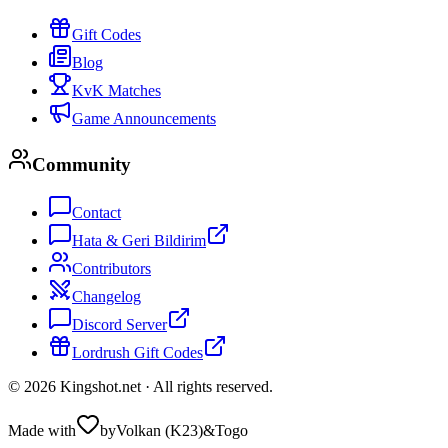
Gift Codes
Blog
KvK Matches
Game Announcements
Community
Contact
Hata & Geri Bildirim
Contributors
Changelog
Discord Server
Lordrush Gift Codes
©
2026
Kingshot.net ·
All rights reserved.
Made with
by
Volkan (K23)
&
Togo