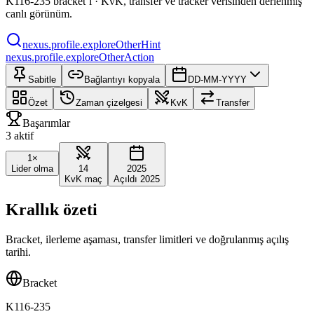
K116-235 bracket’i · KvK, transfer ve tracker verisinden derlenmiş
canlı görünüm.
nexus.profile.exploreOtherHint
nexus.profile.exploreOtherAction
Sabitle
Bağlantıyı kopyala
DD-MM-YYYY
Özet
Zaman çizelgesi
KvK
Transfer
Başarımlar
3 aktif
1×
Lider olma
14
2025
KvK maç
Açıldı 2025
Krallık özeti
Bracket, ilerleme aşaması, transfer limitleri ve doğrulanmış açılış
tarihi.
Bracket
K116-235