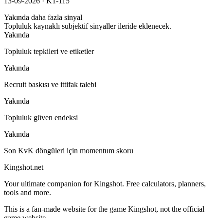
13-09-2026 · K1-115
Yakında daha fazla sinyal
Topluluk kaynaklı subjektif sinyaller ileride eklenecek.
Yakında
Topluluk tepkileri ve etiketler
Yakında
Recruit baskısı ve ittifak talebi
Yakında
Topluluk güven endeksi
Yakında
Son KvK döngüleri için momentum skoru
Kingshot.net
Your ultimate companion for Kingshot. Free calculators, planners,
tools and more.
This is a fan-made website for the game Kingshot, not the official
game website.