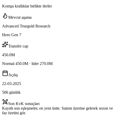
Komşu krallıklar birlikte ilerler
Mevcut aşama
Advanced Truegold Research
Hero Gen 7
Transfer cap
450.0M
Normal 450.0M · lider 270.0M
Açılış
22-03-2025
506 günlük
Son KvK sonuçları
Kayıtlı son eşleşmeler, en yeni üstte. Satırın üzerine gelerek sezon ve
faz özetini gör.