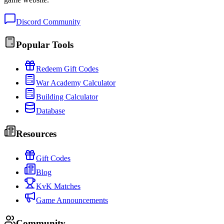
Discord Community
Popular Tools
Redeem Gift Codes
War Academy Calculator
Building Calculator
Database
Resources
Gift Codes
Blog
KvK Matches
Game Announcements
Community