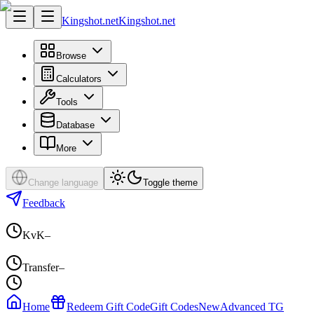
Kingshot.net
Kingshot.net
Browse
Calculators
Tools
Database
More
Change language
Toggle theme
Feedback
KvK
–
Transfer
–
Home
Redeem Gift Code
Gift Codes
New
Advanced TG