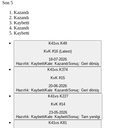
Son 5
Kazandı
Kazandı
Kaybetti
Kazandı
Kaybetti
K
41
vs.
K49
KvK #16 (Latest)
18-07-2026
Hazırlık
:
Kaybetti
Kale
:
Kazandı
Sonuç
:
Geri dönüş
K
41
vs.
K374
KvK #15
20-06-2026
Hazırlık
:
Kaybetti
Kale
:
Kazandı
Sonuç
:
Geri dönüş
K
41
vs.
K227
KvK #14
23-05-2026
Hazırlık
:
Kaybetti
Kale
:
Kaybetti
Sonuç
:
Tam yenilgi
K
41
vs.
K81