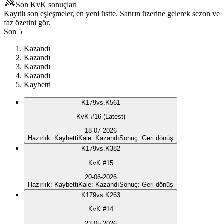
Son KvK sonuçları
Kayıtlı son eşleşmeler, en yeni üstte. Satırın üzerine gelerek sezon ve
faz özetini gör.
Son 5
Kazandı
Kazandı
Kazandı
Kazandı
Kaybetti
K
179
vs.
K561
KvK #16 (Latest)
18-07-2026
Hazırlık
:
Kaybetti
Kale
:
Kazandı
Sonuç
:
Geri dönüş
K
179
vs.
K382
KvK #15
20-06-2026
Hazırlık
:
Kaybetti
Kale
:
Kazandı
Sonuç
:
Geri dönüş
K
179
vs.
K263
KvK #14
23-05-2026