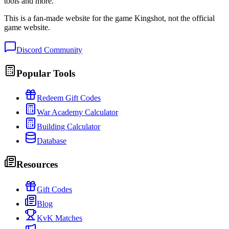
tools and more.
This is a fan-made website for the game Kingshot, not the official
game website.
Discord Community
Popular Tools
Redeem Gift Codes
War Academy Calculator
Building Calculator
Database
Resources
Gift Codes
Blog
KvK Matches