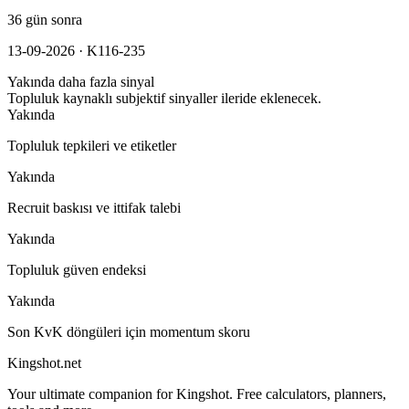
36 gün sonra
13-09-2026 · K116-235
Yakında daha fazla sinyal
Topluluk kaynaklı subjektif sinyaller ileride eklenecek.
Yakında
Topluluk tepkileri ve etiketler
Yakında
Recruit baskısı ve ittifak talebi
Yakında
Topluluk güven endeksi
Yakında
Son KvK döngüleri için momentum skoru
Kingshot.net
Your ultimate companion for Kingshot. Free calculators, planners,