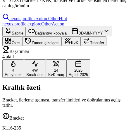
K116-235 bracket’i · KvK, transfer ve tracker verisinden derlenmiş
canlı görünüm.
nexus.profile.exploreOtherHint
nexus.profile.exploreOtherAction
Sabitle
Bağlantıyı kopyala
DD-MM-YYYY
Özet
Zaman çizelgesi
KvK
Transfer
Başarımlar
4 aktif
4
4W
14
2025
En iyi seri
Sıcak seri
KvK maç
Açıldı 2025
Krallık özeti
Bracket, ilerleme aşaması, transfer limitleri ve doğrulanmış açılış
tarihi.
Bracket
K116-235