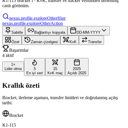
K1-115 bracket’i · KvK, transfer ve tracker verisinden derlenmiş
canlı görünüm.
nexus.profile.exploreOtherHint
nexus.profile.exploreOtherAction
Sabitle
Bağlantıyı kopyala
DD-MM-YYYY
Özet
Zaman çizelgesi
KvK
Transfer
Başarımlar
4 aktif
1×
Lider olma
5
15
2025
En iyi seri
KvK maç
Açıldı 2025
Krallık özeti
Bracket, ilerleme aşaması, transfer limitleri ve doğrulanmış açılış
tarihi.
Bracket
K1-115