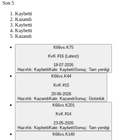
Son 5
Kaybetti
Kazandı
Kaybetti
Kaybetti
Kazandı
K
66
vs.
K75
KvK #16 (Latest)
18-07-2026
Hazırlık
:
Kaybetti
Kale
:
Kaybetti
Sonuç
:
Tam yenilgi
K
66
vs.
K44
KvK #15
20-06-2026
Hazırlık
:
Kazandı
Kale
:
Kazandı
Sonuç
:
Üstünlük
K
66
vs.
K201
KvK #14
23-05-2026
Hazırlık
:
Kaybetti
Kale
:
Kaybetti
Sonuç
:
Tam yenilgi
K
66
vs.
K140