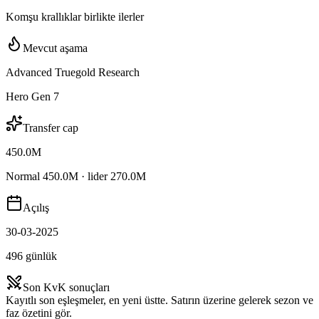
Komşu krallıklar birlikte ilerler
Mevcut aşama
Advanced Truegold Research
Hero Gen 7
Transfer cap
450.0M
Normal 450.0M · lider 270.0M
Açılış
30-03-2025
496 günlük
Son KvK sonuçları
Kayıtlı son eşleşmeler, en yeni üstte. Satırın üzerine gelerek sezon ve
faz özetini gör.