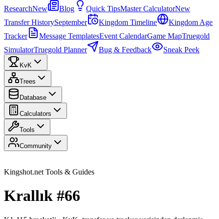
Research
New
Blog
Quick Tips
Master Calculator
New
Transfer History
September
Kingdom Timeline
Kingdom Age
Tracker
Message Templates
Event Calendar
Game Map
Truegold
Simulator
Truegold Planner
Bug & Feedback
Sneak Peek
KvK
Trees
Database
Calculators
Tools
Community
Kingshot.net Tools & Guides
Krallık #66