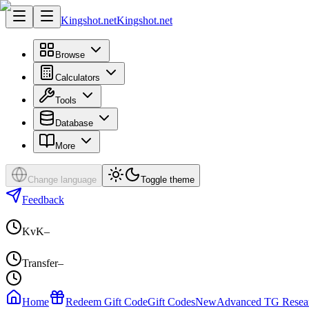
Kingshot.net
Kingshot.net
Browse
Calculators
Tools
Database
More
Change language
Toggle theme
Feedback
KvK
–
Transfer
–
Home
Redeem Gift Code
Gift Codes
New
Advanced TG Resea