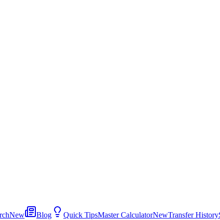
rch
New
Blog
Quick Tips
Master Calculator
New
Transfer History