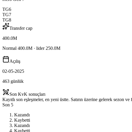
TG6
TG7
TG8
Transfer cap
400.0M
Normal 400.0M · lider 250.0M
Açılış
02-05-2025
463 günlük
Son KvK sonuçları
Kayıtlı son eşleşmeler, en yeni üstte. Satırın üzerine gelerek sezon ve f
Son 5
Kazandı
Kaybetti
Kazandı
Kaybetti