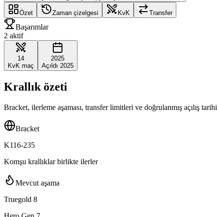
Özet
Zaman çizelgesi
KvK
Transfer
Başarımlar
2 aktif
14
2025
KvK maç
Açıldı 2025
Krallık özeti
Bracket, ilerleme aşaması, transfer limitleri ve doğrulanmış açılış tarihi
Bracket
K116-235
Komşu krallıklar birlikte ilerler
Mevcut aşama
Truegold 8
Hero Gen 7