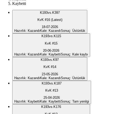
Kaybetti
K
193
vs.
K397
KvK #16 (Latest)
18-07-2026
Hazırlık
:
Kazandı
Kale
:
Kazandı
Sonuç
:
Üstünlük
K
193
vs.
K115
KvK #15
20-06-2026
Hazırlık
:
Kazandı
Kale
:
Kaybetti
Sonuç
:
Kale kaybı
K
193
vs.
K97
KvK #14
23-05-2026
Hazırlık
:
Kazandı
Kale
:
Kazandı
Sonuç
:
Üstünlük
K
193
vs.
K187
KvK #13
25-04-2026
Hazırlık
:
Kaybetti
Kale
:
Kaybetti
Sonuç
:
Tam yenilgi
K
193
vs.
K176