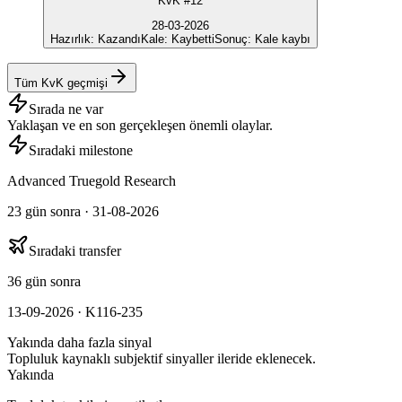
KvK #12
28-03-2026
Hazırlık
:
Kazandı
Kale
:
Kaybetti
Sonuç
:
Kale kaybı
Tüm KvK geçmişi
Sırada ne var
Yaklaşan ve en son gerçekleşen önemli olaylar.
Sıradaki milestone
Advanced Truegold Research
23 gün sonra · 31-08-2026
Sıradaki transfer
36 gün sonra
13-09-2026 · K116-235
Yakında daha fazla sinyal
Topluluk kaynaklı subjektif sinyaller ileride eklenecek.
Yakında