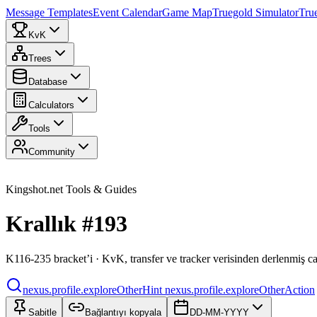
Message Templates
Event Calendar
Game Map
Truegold Simulator
Tru
KvK
Trees
Database
Calculators
Tools
Community
Kingshot.net Tools & Guides
Krallık #193
K116-235 bracket’i · KvK, transfer ve tracker verisinden derlenmiş c
nexus.profile.exploreOtherHint
nexus.profile.exploreOtherAction
Sabitle
Bağlantıyı kopyala
DD-MM-YYYY