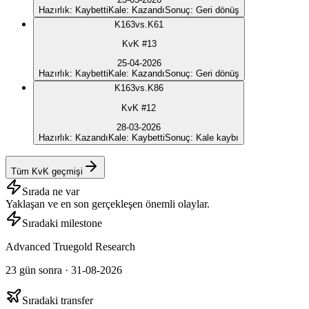
Hazırlık
:
Kaybetti
Kale
:
Kazandı
Sonuç
:
Geri dönüş
K
163
vs.
K61
KvK #13
25-04-2026
Hazırlık
:
Kaybetti
Kale
:
Kazandı
Sonuç
:
Geri dönüş
K
163
vs.
K86
KvK #12
28-03-2026
Hazırlık
:
Kazandı
Kale
:
Kaybetti
Sonuç
:
Kale kaybı
Tüm KvK geçmişi
Sırada ne var
Yaklaşan ve en son gerçekleşen önemli olaylar.
Sıradaki milestone
Advanced Truegold Research
23 gün sonra · 31-08-2026
Sıradaki transfer