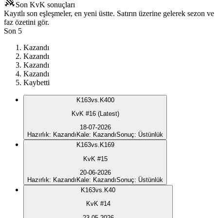
Son KvK sonuçları
Kayıtlı son eşleşmeler, en yeni üstte. Satırın üzerine gelerek sezon ve
faz özetini gör.
Son 5
Kazandı
Kazandı
Kazandı
Kazandı
Kaybetti
K
163
vs.
K400
KvK #16 (Latest)
18-07-2026
Hazırlık
:
Kazandı
Kale
:
Kazandı
Sonuç
:
Üstünlük
K
163
vs.
K169
KvK #15
20-06-2026
Hazırlık
:
Kazandı
Kale
:
Kazandı
Sonuç
:
Üstünlük
K
163
vs.
K40
KvK #14
23-05-2026