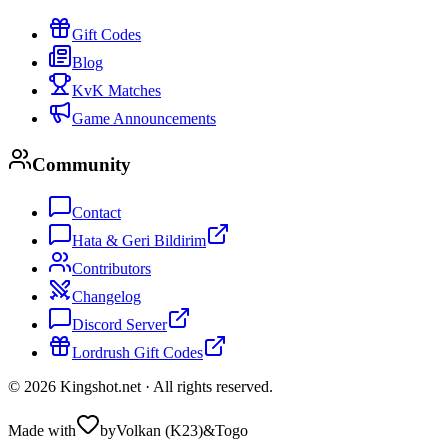
Gift Codes
Blog
KvK Matches
Game Announcements
Community
Contact
Hata & Geri Bildirim
Contributors
Changelog
Discord Server
Lordrush Gift Codes
©
2026
Kingshot.net ·
All rights reserved.
Made with
by
Volkan (K23)
&
Togo