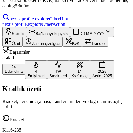
K116-235 bracket’i · KvK, transfer ve tracker verisinden derlenmiş
canlı görünüm.
nexus.profile.exploreOtherHint
nexus.profile.exploreOtherAction
Sabitle
Bağlantıyı kopyala
DD-MM-YYYY
Özet
Zaman çizelgesi
KvK
Transfer
Başarımlar
5 aktif
2×
Lider olma
4
4W
14
2025
En iyi seri
Sıcak seri
KvK maç
Açıldı 2025
Krallık özeti
Bracket, ilerleme aşaması, transfer limitleri ve doğrulanmış açılış
tarihi.
Bracket
K116-235