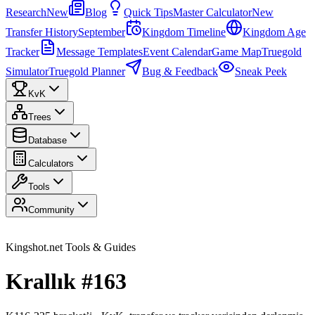
Research
New
Blog
Quick Tips
Master Calculator
New
Transfer History
September
Kingdom Timeline
Kingdom Age
Tracker
Message Templates
Event Calendar
Game Map
Truegold
Simulator
Truegold Planner
Bug & Feedback
Sneak Peek
KvK
Trees
Database
Calculators
Tools
Community
Kingshot.net Tools & Guides
Krallık #163