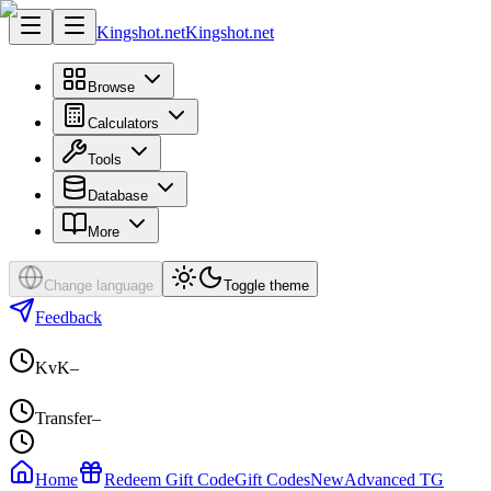
Kingshot.net
Kingshot.net
Browse
Calculators
Tools
Database
More
Change language
Toggle theme
Feedback
KvK
–
Transfer
–
Home
Redeem Gift Code
Gift Codes
New
Advanced TG