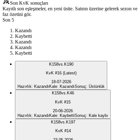
Son KvK sonuçları
Kayıtlı son eşleşmeler, en yeni üstte. Satırın üzerine gelerek sezon ve
faz özetini gör.
Son 5
Kazandı
Kaybetti
Kazandı
Kazandı
Kaybetti
K
158
vs.
K190
KvK #16 (Latest)
18-07-2026
Hazırlık
:
Kazandı
Kale
:
Kazandı
Sonuç
:
Üstünlük
K
158
vs.
K46
KvK #15
20-06-2026
Hazırlık
:
Kazandı
Kale
:
Kaybetti
Sonuç
:
Kale kaybı
K
158
vs.
K197
KvK #14
23-05-2026