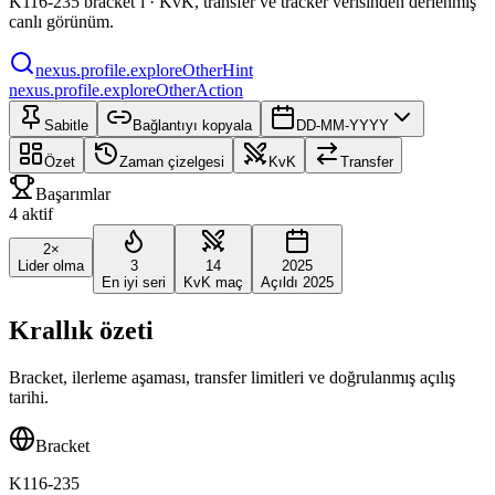
K116-235 bracket’i · KvK, transfer ve tracker verisinden derlenmiş
canlı görünüm.
nexus.profile.exploreOtherHint
nexus.profile.exploreOtherAction
Sabitle
Bağlantıyı kopyala
DD-MM-YYYY
Özet
Zaman çizelgesi
KvK
Transfer
Başarımlar
4 aktif
2×
Lider olma
3
14
2025
En iyi seri
KvK maç
Açıldı 2025
Krallık özeti
Bracket, ilerleme aşaması, transfer limitleri ve doğrulanmış açılış
tarihi.
Bracket
K116-235