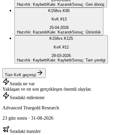
Hazırlık
:
Kaybetti
Kale
:
Kazandı
Sonuç
:
Geri dönüş
K
158
vs.
K95
KvK #13
25-04-2026
Hazırlık
:
Kazandı
Kale
:
Kazandı
Sonuç
:
Üstünlük
K
158
vs.
K125
KvK #12
28-03-2026
Hazırlık
:
Kaybetti
Kale
:
Kaybetti
Sonuç
:
Tam yenilgi
Tüm KvK geçmişi
Sırada ne var
Yaklaşan ve en son gerçekleşen önemli olaylar.
Sıradaki milestone
Advanced Truegold Research
23 gün sonra · 31-08-2026
Sıradaki transfer