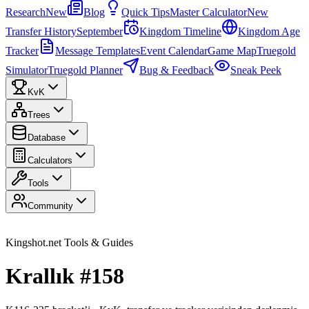
Research
New
Blog
Quick Tips
Master Calculator
New
Transfer History
September
Kingdom Timeline
Kingdom Age
Tracker
Message Templates
Event Calendar
Game Map
Truegold
Simulator
Truegold Planner
Bug & Feedback
Sneak Peek
KvK
Trees
Database
Calculators
Tools
Community
Kingshot.net Tools & Guides
Krallık #158