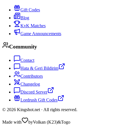
Gift Codes
Blog
KvK Matches
Game Announcements
Community
Contact
Hata & Geri Bildirim
Contributors
Changelog
Discord Server
Lordrush Gift Codes
©
2026
Kingshot.net ·
All rights reserved.
Made with
by
Volkan (K23)
&
Togo