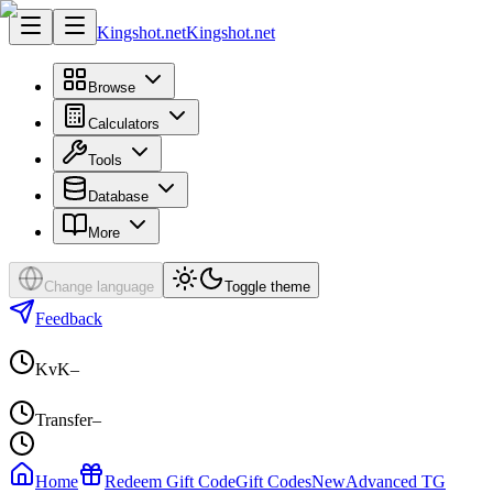
Kingshot.net
Kingshot.net
Browse
Calculators
Tools
Database
More
Change language
Toggle theme
Feedback
KvK
–
Transfer
–
Home
Redeem Gift Code
Gift Codes
New
Advanced TG