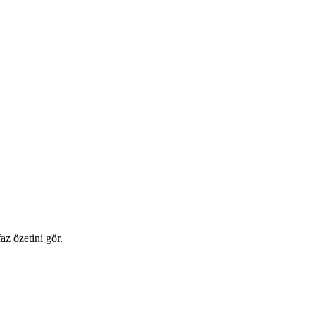
az özetini gör.