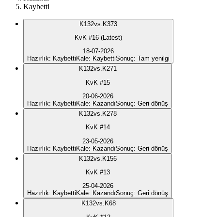
Kaybetti
K
132
vs.
K373
KvK #16 (Latest)
18-07-2026
Hazırlık
:
Kaybetti
Kale
:
Kaybetti
Sonuç
:
Tam yenilgi
K
132
vs.
K271
KvK #15
20-06-2026
Hazırlık
:
Kaybetti
Kale
:
Kazandı
Sonuç
:
Geri dönüş
K
132
vs.
K278
KvK #14
23-05-2026
Hazırlık
:
Kaybetti
Kale
:
Kazandı
Sonuç
:
Geri dönüş
K
132
vs.
K156
KvK #13
25-04-2026
Hazırlık
:
Kaybetti
Kale
:
Kazandı
Sonuç
:
Geri dönüş
K
132
vs.
K68