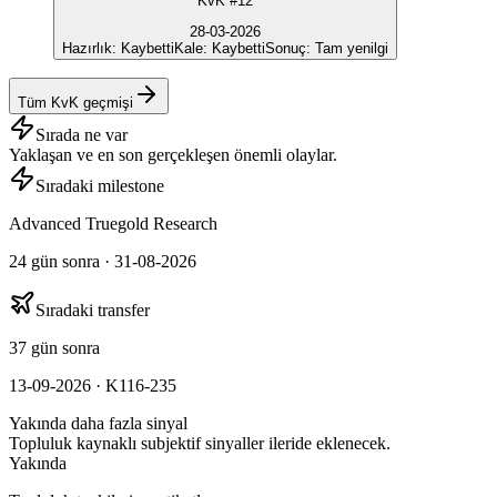
KvK #12
28-03-2026
Hazırlık
:
Kaybetti
Kale
:
Kaybetti
Sonuç
:
Tam yenilgi
Tüm KvK geçmişi
Sırada ne var
Yaklaşan ve en son gerçekleşen önemli olaylar.
Sıradaki milestone
Advanced Truegold Research
24 gün sonra · 31-08-2026
Sıradaki transfer
37 gün sonra
13-09-2026 · K116-235
Yakında daha fazla sinyal
Topluluk kaynaklı subjektif sinyaller ileride eklenecek.
Yakında