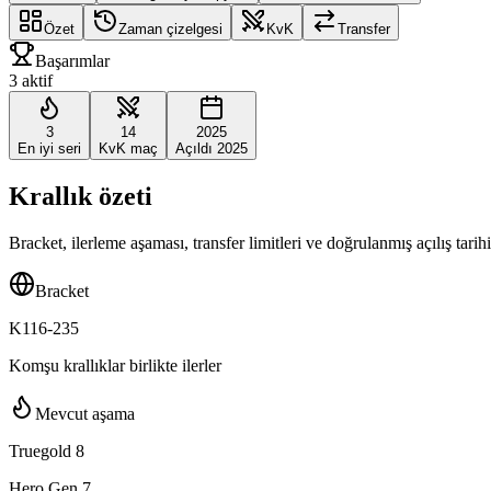
Özet
Zaman çizelgesi
KvK
Transfer
Başarımlar
3 aktif
3
14
2025
En iyi seri
KvK maç
Açıldı 2025
Krallık özeti
Bracket, ilerleme aşaması, transfer limitleri ve doğrulanmış açılış tarihi
Bracket
K116-235
Komşu krallıklar birlikte ilerler
Mevcut aşama
Truegold 8
Hero Gen 7