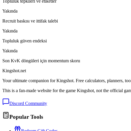
Topluluk tepkileri ve etiketler
Yakında
Recruit baskısı ve ittifak talebi
Yakında
Topluluk güven endeksi
Yakında
Son KvK döngüleri için momentum skoru
Kingshot.net
Your ultimate companion for Kingshot. Free calculators, planners, too
This is a fan-made website for the game Kingshot, not the official ga
Discord Community
Popular Tools
Redeem Gift Codes